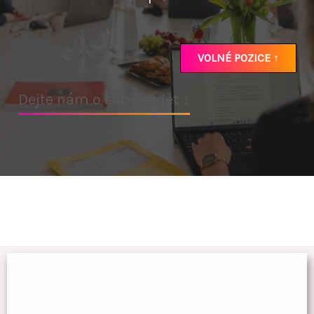
VOLNÉ POZICE ↑
Dejte nám o sobě vědět ↓