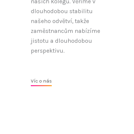
našich kolegů. Věříme v
dlouhodobou stabilitu
našeho odvětví, takže
zaměstnancům nabízíme
jistotu a dlouhodobou
perspektivu.
Víc o nás